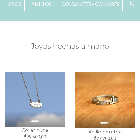
AROS
ANILLOS
COLGANTES - COLLARES
PUL
Joyas hechas a mano
Collar nube
Anillo nombre
$99.500,00
$97.900,00